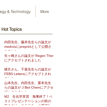
tegy & Technology
More
Hot Topics​
内田先生、藤井先生らの論文が
medrxivにpreprintとして公開さ
れました
矢ヶ崎さんの論文が Regen Ther
にアクセプトされました
猪爪さん、千葉先生らの論文が
FEBS Lettersにアクセプトされ
ました
山本先生、内田先生、栗本先生
らの論文が J Biol Chemにアクセ
プトされました
M2 生化学実習 無事終了！ベ
ストプレゼンテーションの班の
皆さまは、ステラを一つ獲得!!