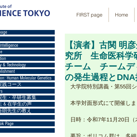
FIRST page
Home
page
【演者】古関 明
Intelligence
ge
究所 生命医科学
tion
チーム チームデ
gy & Technology
lishment
の発生過程とDN
ion: Human Molecular Genetics
実践コース
大学院特別講義・第55回
rs
院生・卒研生募集
本学対面形式にて開催しま
 & 在学生の声
吾朗先生の教え
日時：令和7年11月20日（木）1
ok Page
要旨：ポリコム群は、多細