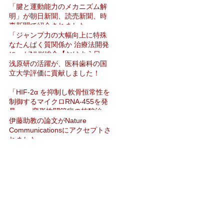
「腱と運動能力のメカニズム解
明」が朝日新聞、読売新聞、時
事新聞で紹介されました
「ジャンプ力の大幅向上に特殊
なたんぱく質関係か 治療法開発
に」がNHK総合【おはよう日
本】で紹介されました
浅原研の活躍が、医科歯科の国
立大学評価に貢献しました！
「HIF-2α を抑制し軟骨恒常性を
制御するマイクロRNA-455を発
見」― 変形性関節症の核酸治療
法開発へ期待 ―をNat Commun
伊藤助教の論文がNature
に発表
Communicationsにアクセプトさ
れました