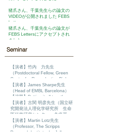
猪爪さん、千葉先生らの論文の
VIDEOが公開されました FEBS
Letters
猪爪さん、千葉先生らの論文が
FEBS Lettersにアクセプトされ
ました
Seminar​
【演者】竹内 力先生
（Postdoctoral Fellow, Green
Center for Reproductive Biology
Sciences, University of Texas
【演者】James Sharpe先生
Southwestern ）【演題】
（Head of EMBL Barcelona）
Transcription factor regulatory
【演題】Putting it all together:
networks during human cardiac
Building a 4D multiscale model
【演者】古関 明彦先生（国立研
differentiation
of limb development
究開発法人理化学研究所 生命
医科学研究センター 免疫器官
形成研究チーム チームディレ
【演者】Martin Lotz先生
クター）【演題】ポリコム群の
（Professor, The Scripps
発生過程とDNA損傷修復におけ
Research Institute, La Jolla,
る作用
California）【演題】MULTI-