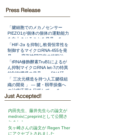
Press Release
「腱細胞でのメカノセンサー
PIEZO1が個体の個体の運動能力
を向上させることを発見」を
Science Translational Medicine
「HIF-2α を抑制し軟骨恒常性を
に発表
制御するマイクロRNA-455を発
見」― 変形性関節症の核酸治療
法開発へ期待 ―をNat Commun
「tRNA修飾酵素TruB1によるが
に発表
ん抑制マイクロRNA let-7の特異
的制御機構の発見」― RNA研究
の新展開と新規がん病態解明へ
「 三次元構造を持つ人工腱様組
の期待 ―をEMBO Jに発表
織の開発 」 ― 腱・靱帯損傷へ
の治療応用を目指して ― を
Just Accepted!
Frontiers in Cell and
Developmental Biologyに発表
内田先生、藤井先生らの論文が
medrxivにpreprintとして公開さ
れました
矢ヶ崎さんの論文が Regen Ther
にアクセプトされました