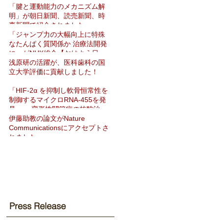
「腱と運動能力のメカニズム解
明」が朝日新聞、読売新聞、時
事新聞で紹介されました
「ジャンプ力の大幅向上に特殊
なたんぱく質関係か 治療法開発
に」がNHK総合【おはよう日
本】で紹介されました
浅原研の活躍が、医科歯科の国
立大学評価に貢献しました！
「HIF-2α を抑制し軟骨恒常性を
制御するマイクロRNA-455を発
見」― 変形性関節症の核酸治療
法開発へ期待 ―をNat Commun
伊藤助教の論文がNature
に発表
Communicationsにアクセプトさ
れました
Press Release