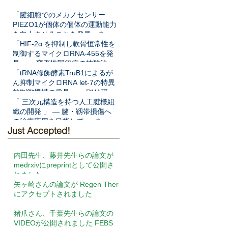
「腱細胞でのメカノセンサー
PIEZO1が個体の個体の運動能力
を向上させることを発見」を
Science Translational Medicine
「HIF-2α を抑制し軟骨恒常性を
に発表
制御するマイクロRNA-455を発
見」― 変形性関節症の核酸治療
法開発へ期待 ―をNat Commun
「tRNA修飾酵素TruB1によるが
に発表
ん抑制マイクロRNA let-7の特異
的制御機構の発見」― RNA研究
の新展開と新規がん病態解明へ
「 三次元構造を持つ人工腱様組
の期待 ―をEMBO Jに発表
織の開発 」 ― 腱・靱帯損傷へ
の治療応用を目指して ― を
Just Accepted!
Frontiers in Cell and
Developmental Biologyに発表
内田先生、藤井先生らの論文が
medrxivにpreprintとして公開さ
れました
矢ヶ崎さんの論文が Regen Ther
にアクセプトされました
猪爪さん、千葉先生らの論文の
VIDEOが公開されました FEBS