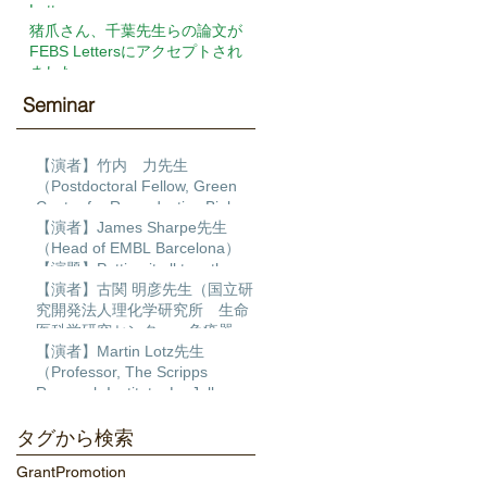
Letters
猪爪さん、千葉先生らの論文が
FEBS Lettersにアクセプトされ
ました
Seminar​
【演者】竹内 力先生
（Postdoctoral Fellow, Green
Center for Reproductive Biology
Sciences, University of Texas
【演者】James Sharpe先生
Southwestern ）【演題】
（Head of EMBL Barcelona）
Transcription factor regulatory
【演題】Putting it all together:
networks during human cardiac
Building a 4D multiscale model
【演者】古関 明彦先生（国立研
differentiation
of limb development
究開発法人理化学研究所 生命
医科学研究センター 免疫器官
形成研究チーム チームディレ
【演者】Martin Lotz先生
クター）【演題】ポリコム群の
（Professor, The Scripps
発生過程とDNA損傷修復におけ
Research Institute, La Jolla,
る作用
California）【演題】MULTI-
DIMENSIONAL ANALYSIS OF
タグから検索
THE HUMAN KNEE AS AN
Grant
Promotion
ORGAN TO DISCOVER