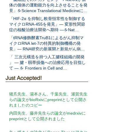
体の個体の運動能力を向上させることを発
見」をScience Translational Medicineに発
表
「HIF-2α を抑制し軟骨恒常性を制御する
マイクロRNA-455を発見」― 変形性関節
症の核酸治療法開発へ期待 ―をNat
Communに発表
「tRNA修飾酵素TruB1によるがん抑制マ
イクロRNA let-7の特異的制御機構の発
見」― RNA研究の新展開と新規がん病態
解明への期待 ―をEMBO Jに発表
「 三次元構造を持つ人工腱様組織の開発
」 ― 腱・靱帯損傷への治療応用を目指し
て ― を Frontiers in Cell and
Developmental Biologyに発表
Just Accepted!
猪爪先生、湯本さん、千葉先生、瀬賀先生
らの論文がbioRxivにpreprintとして公開さ
れましたのコピー
内田先生、藤井先生らの論文がmedrxivに
preprintとして公開されました