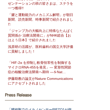
ゼンテーションの班の皆さまは、ステラを
一つ獲得!!
「腱と運動能力のメカニズム解明」が朝日
新聞、読売新聞、時事新聞で紹介されまし
た
「ジャンプ力の大幅向上に特殊なたんぱく
質関係か 治療法開発に」がNHK総合【お
はよう日本】で紹介されました
浅原研の活躍が、医科歯科の国立大学評価
に貢献しました！
「HIF-2α を抑制し軟骨恒常性を制御する
マイクロRNA-455を発見」― 変形性関節
症の核酸治療法開発へ期待 ―をNat
Communに発表
伊藤助教の論文がNature Communications
にアクセプトされました
Press Release
「腱細胞でのメカノセンサーPIEZO1が個