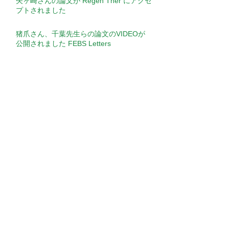
矢ヶ崎さんの論文が Regen Ther にアクセ
プトされました
猪爪さん、千葉先生らの論文のVIDEOが
公開されました FEBS Letters
Seminar​
【演者】竹内 力先生（Postdoctoral
Fellow, Green Center for Reproductive
Biology Sciences, University of Texas
Southwestern ）【演題】Transcription
【演者】James Sharpe先生（Head of
factor regulatory networks during human
EMBL Barcelona）【演題】Putting it all
cardiac differentiation
together: Building a 4D multiscale model
of limb development
【演者】古関 明彦先生（国立研究開発法
人理化学研究所 生命医科学研究センタ
ー 免疫器官形成研究チーム チームディ
レクター）【演題】ポリコム群の発生過程
【演者】Martin Lotz先生（Professor, The
とDNA損傷修復における作用
Scripps Research Institute, La Jolla,
California）【演題】MULTI-