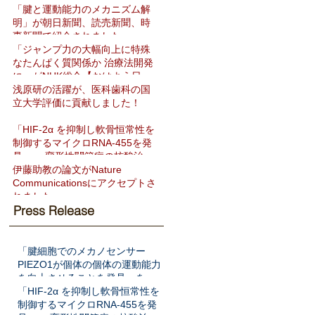
「腱と運動能力のメカニズム解
明」が朝日新聞、読売新聞、時
事新聞で紹介されました
「ジャンプ力の大幅向上に特殊
なたんぱく質関係か 治療法開発
に」がNHK総合【おはよう日
本】で紹介されました
浅原研の活躍が、医科歯科の国
立大学評価に貢献しました！
「HIF-2α を抑制し軟骨恒常性を
制御するマイクロRNA-455を発
見」― 変形性関節症の核酸治療
法開発へ期待 ―をNat Commun
伊藤助教の論文がNature
に発表
Communicationsにアクセプトさ
れました
Press Release
「腱細胞でのメカノセンサー
PIEZO1が個体の個体の運動能力
を向上させることを発見」を
Science Translational Medicine
「HIF-2α を抑制し軟骨恒常性を
に発表
制御するマイクロRNA-455を発