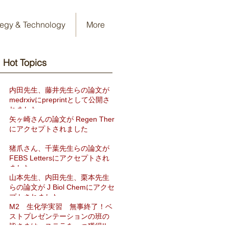
tegy & Technology
More
Hot Topics​
内田先生、藤井先生らの論文が
medrxivにpreprintとして公開さ
れました
矢ヶ崎さんの論文が Regen Ther
にアクセプトされました
猪爪さん、千葉先生らの論文が
FEBS Lettersにアクセプトされ
ました
山本先生、内田先生、栗本先生
らの論文が J Biol Chemにアクセ
プトされました
M2 生化学実習 無事終了！ベ
ストプレゼンテーションの班の
皆さまは、ステラを一つ獲得!!