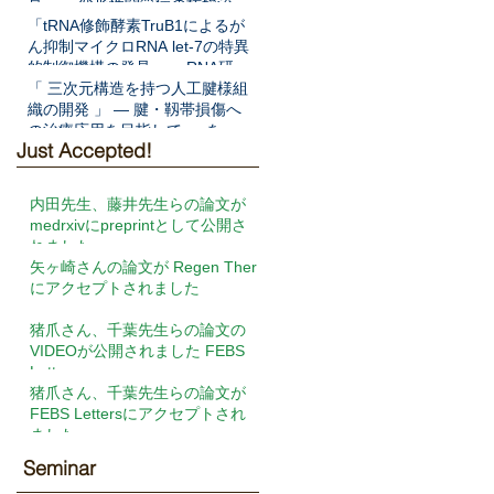
見」― 変形性関節症の核酸治療
法開発へ期待 ―をNat Commun
「tRNA修飾酵素TruB1によるが
に発表
ん抑制マイクロRNA let-7の特異
的制御機構の発見」― RNA研究
の新展開と新規がん病態解明へ
「 三次元構造を持つ人工腱様組
の期待 ―をEMBO Jに発表
織の開発 」 ― 腱・靱帯損傷へ
の治療応用を目指して ― を
Just Accepted!
Frontiers in Cell and
Developmental Biologyに発表
内田先生、藤井先生らの論文が
medrxivにpreprintとして公開さ
れました
矢ヶ崎さんの論文が Regen Ther
にアクセプトされました
猪爪さん、千葉先生らの論文の
VIDEOが公開されました FEBS
Letters
猪爪さん、千葉先生らの論文が
FEBS Lettersにアクセプトされ
ました
Seminar​