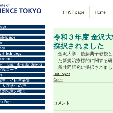
FIRST page
Home
page
令和３年度 金沢
Intelligence
ge
採択されました
tion
金沢大学　後藤典子教授と
gy & Technology
lishment
た新規治療標的に関する研
ion: Human Molecular Genetics
所共同研究に採択されまし
実践コース
Hot Topics
rs
Grant
院生・卒研生募集
 & 在学生の声
吾朗先生の教え
ok Page
コメント