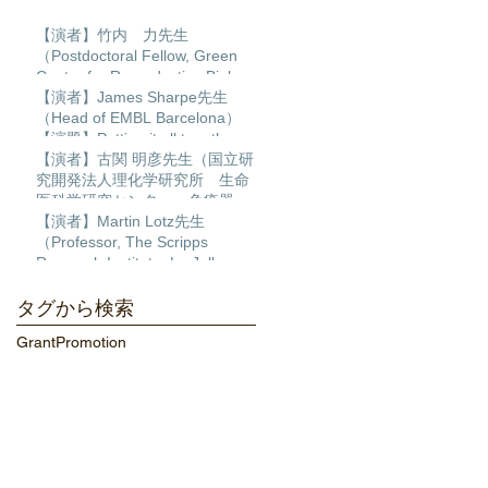
【演者】竹内 力先生
（Postdoctoral Fellow, Green
Center for Reproductive Biology
Sciences, University of Texas
【演者】James Sharpe先生
Southwestern ）【演題】
（Head of EMBL Barcelona）
Transcription factor regulatory
【演題】Putting it all together:
networks during human cardiac
Building a 4D multiscale model
【演者】古関 明彦先生（国立研
differentiation
of limb development
究開発法人理化学研究所 生命
医科学研究センター 免疫器官
形成研究チーム チームディレ
【演者】Martin Lotz先生
クター）【演題】ポリコム群の
（Professor, The Scripps
発生過程とDNA損傷修復におけ
Research Institute, La Jolla,
る作用
California）【演題】MULTI-
DIMENSIONAL ANALYSIS OF
タグから検索
THE HUMAN KNEE AS AN
Grant
Promotion
ORGAN TO DISCOVER
MECHANISMS OF TISSUE
DAMAGE AND PAIN IN OSTEO
ステム発生・再生医学分野