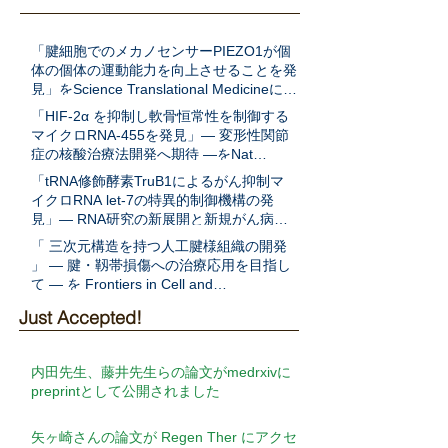
「腱細胞でのメカノセンサーPIEZO1が個
体の個体の運動能力を向上させることを発
見」をScience Translational Medicineに発
表
「HIF-2α を抑制し軟骨恒常性を制御する
マイクロRNA-455を発見」― 変形性関節
症の核酸治療法開発へ期待 ―をNat
Communに発表
「tRNA修飾酵素TruB1によるがん抑制マ
イクロRNA let-7の特異的制御機構の発
見」― RNA研究の新展開と新規がん病態
解明への期待 ―をEMBO Jに発表
「 三次元構造を持つ人工腱様組織の開発
」 ― 腱・靱帯損傷への治療応用を目指し
て ― を Frontiers in Cell and
Developmental Biologyに発表
Just Accepted!
内田先生、藤井先生らの論文がmedrxivに
preprintとして公開されました
矢ヶ崎さんの論文が Regen Ther にアクセ