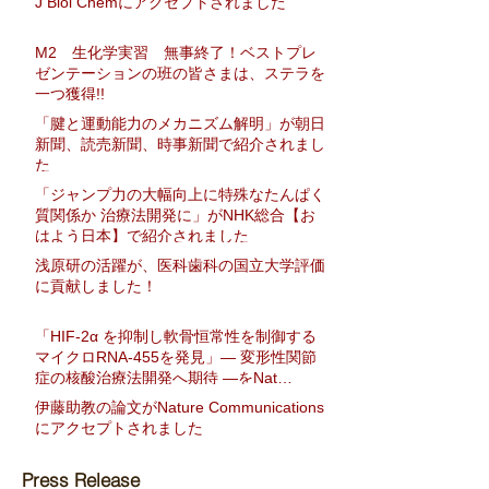
J Biol Chemにアクセプトされました
M2 生化学実習 無事終了！ベストプレ
ゼンテーションの班の皆さまは、ステラを
一つ獲得!!
「腱と運動能力のメカニズム解明」が朝日
新聞、読売新聞、時事新聞で紹介されまし
た
「ジャンプ力の大幅向上に特殊なたんぱく
質関係か 治療法開発に」がNHK総合【お
はよう日本】で紹介されました
浅原研の活躍が、医科歯科の国立大学評価
に貢献しました！
「HIF-2α を抑制し軟骨恒常性を制御する
マイクロRNA-455を発見」― 変形性関節
症の核酸治療法開発へ期待 ―をNat
Communに発表
伊藤助教の論文がNature Communications
にアクセプトされました
Press Release