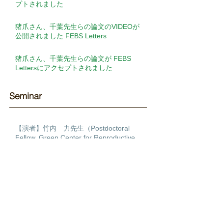
プトされました
猪爪さん、千葉先生らの論文のVIDEOが
公開されました FEBS Letters
猪爪さん、千葉先生らの論文が FEBS
Lettersにアクセプトされました
Seminar​
【演者】竹内 力先生（Postdoctoral
Fellow, Green Center for Reproductive
Biology Sciences, University of Texas
Southwestern ）【演題】Transcription
【演者】James Sharpe先生（Head of
factor regulatory networks during human
EMBL Barcelona）【演題】Putting it all
cardiac differentiation
together: Building a 4D multiscale model
of limb development
【演者】古関 明彦先生（国立研究開発法
人理化学研究所 生命医科学研究センタ
ー 免疫器官形成研究チーム チームディ