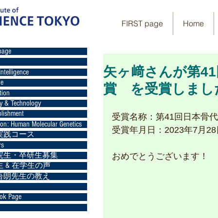
FIRST page
Home
page
矢ヶ﨑さんが第4
Intelligence
ge
賞 を受賞しまし
tion
gy & Technology
lishment
受賞名称：第41回日本骨
ion: Human Molecular Genetics
受賞年月日：2023年7月28
実践コース
rs
院生・卒研生募集
おめでとうございます！
 & 在学生の声
吾朗先生の教え
ok Page