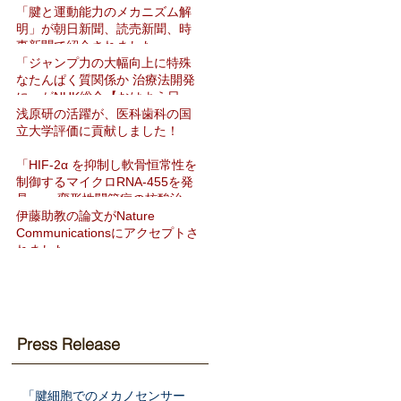
「腱と運動能力のメカニズム解
明」が朝日新聞、読売新聞、時
事新聞で紹介されました
「ジャンプ力の大幅向上に特殊
なたんぱく質関係か 治療法開発
に」がNHK総合【おはよう日
本】で紹介されました
浅原研の活躍が、医科歯科の国
立大学評価に貢献しました！
「HIF-2α を抑制し軟骨恒常性を
制御するマイクロRNA-455を発
見」― 変形性関節症の核酸治療
法開発へ期待 ―をNat Commun
伊藤助教の論文がNature
に発表
Communicationsにアクセプトさ
れました
Press Release
「腱細胞でのメカノセンサー