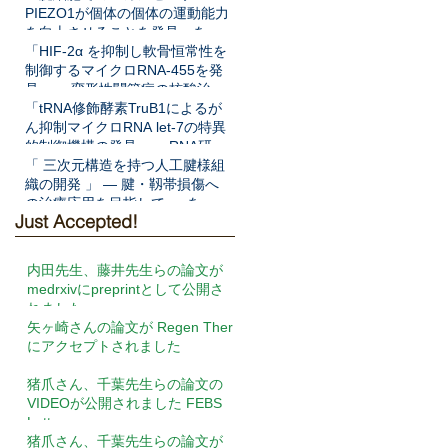
PIEZO1が個体の個体の運動能力
を向上させることを発見」を
Science Translational Medicine
「HIF-2α を抑制し軟骨恒常性を
に発表
制御するマイクロRNA-455を発
見」― 変形性関節症の核酸治療
法開発へ期待 ―をNat Commun
「tRNA修飾酵素TruB1によるが
に発表
ん抑制マイクロRNA let-7の特異
的制御機構の発見」― RNA研究
の新展開と新規がん病態解明へ
「 三次元構造を持つ人工腱様組
の期待 ―をEMBO Jに発表
織の開発 」 ― 腱・靱帯損傷へ
の治療応用を目指して ― を
Just Accepted!
Frontiers in Cell and
Developmental Biologyに発表
内田先生、藤井先生らの論文が
medrxivにpreprintとして公開さ
れました
矢ヶ崎さんの論文が Regen Ther
にアクセプトされました
猪爪さん、千葉先生らの論文の
VIDEOが公開されました FEBS
Letters
猪爪さん、千葉先生らの論文が