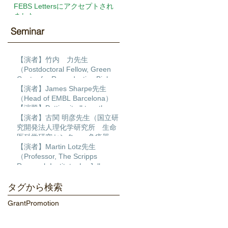
FEBS Lettersにアクセプトされ
ました
Seminar​
【演者】竹内 力先生
（Postdoctoral Fellow, Green
Center for Reproductive Biology
Sciences, University of Texas
【演者】James Sharpe先生
Southwestern ）【演題】
（Head of EMBL Barcelona）
Transcription factor regulatory
【演題】Putting it all together:
networks during human cardiac
Building a 4D multiscale model
【演者】古関 明彦先生（国立研
differentiation
of limb development
究開発法人理化学研究所 生命
医科学研究センター 免疫器官
形成研究チーム チームディレ
【演者】Martin Lotz先生
クター）【演題】ポリコム群の
（Professor, The Scripps
発生過程とDNA損傷修復におけ
Research Institute, La Jolla,
る作用
California）【演題】MULTI-
DIMENSIONAL ANALYSIS OF
タグから検索
THE HUMAN KNEE AS AN
Grant
Promotion
ORGAN TO DISCOVER
MECHANISMS OF TISSUE
DAMAGE AND PAIN IN OSTEO