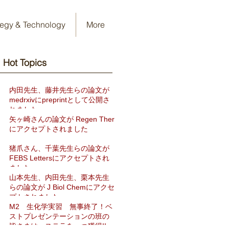
tegy & Technology
More
Hot Topics​
内田先生、藤井先生らの論文が
medrxivにpreprintとして公開さ
れました
矢ヶ崎さんの論文が Regen Ther
にアクセプトされました
猪爪さん、千葉先生らの論文が
FEBS Lettersにアクセプトされ
ました
山本先生、内田先生、栗本先生
らの論文が J Biol Chemにアクセ
プトされました
M2 生化学実習 無事終了！ベ
ストプレゼンテーションの班の
皆さまは、ステラを一つ獲得!!