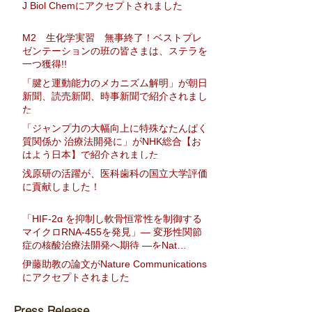
J Biol Chemにアクセプトされました
M2 生化学実習 無事終了！ベストプレ
ゼンテーションの班の皆さまは、ステラを
一つ獲得!!
「腱と運動能力のメカニズム解明」が朝日
新聞、読売新聞、時事新聞で紹介されまし
た
「ジャンプ力の大幅向上に特殊なたんぱく
質関係か 治療法開発に」がNHK総合【お
はよう日本】で紹介されました
浅原研の活躍が、医科歯科の国立大学評価
に貢献しました！
「HIF-2α を抑制し軟骨恒常性を制御する
マイクロRNA-455を発見」― 変形性関節
症の核酸治療法開発へ期待 ―をNat
Communに発表
伊藤助教の論文がNature Communications
にアクセプトされました
Press Release