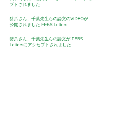
プトされました
猪爪さん、千葉先生らの論文のVIDEOが
公開されました FEBS Letters
猪爪さん、千葉先生らの論文が FEBS
Lettersにアクセプトされました
Seminar​
【演者】竹内 力先生（Postdoctoral
Fellow, Green Center for Reproductive
Biology Sciences, University of Texas
Southwestern ）【演題】Transcription
【演者】James Sharpe先生（Head of
factor regulatory networks during human
EMBL Barcelona）【演題】Putting it all
cardiac differentiation
together: Building a 4D multiscale model
of limb development
【演者】古関 明彦先生（国立研究開発法
人理化学研究所 生命医科学研究センタ
ー 免疫器官形成研究チーム チームディ