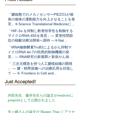
「腱細胞でのメカノセンサーPIEZO1が個
体の個体の運動能力を向上させることを発
見」をScience Translational Medicineに発
表
「HIF-2α を抑制し軟骨恒常性を制御する
マイクロRNA-455を発見」― 変形性関節
症の核酸治療法開発へ期待 ―をNat
Communに発表
「tRNA修飾酵素TruB1によるがん抑制マ
イクロRNA let-7の特異的制御機構の発
見」― RNA研究の新展開と新規がん病態
解明への期待 ―をEMBO Jに発表
「 三次元構造を持つ人工腱様組織の開発
」 ― 腱・靱帯損傷への治療応用を目指し
て ― を Frontiers in Cell and
Developmental Biologyに発表
Just Accepted!
内田先生、藤井先生らの論文がmedrxivに
preprintとして公開されました
矢ヶ崎さんの論文が Regen Ther にアクセ