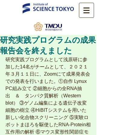
研究実践プログラムの成果
報告会を終えました
研究実践プログラムとして浅原研に参
加した14名がチームとして、２０２１
年３月１１日に、Zoomにて成果発表会
での発表を行いました。①自作 Lynux 
PC組み立て ②細胞からの全RNA抽
出　＆　タンパク質解析（Western 
blot） ③ゲノム編集による遺伝子改変
細胞の樹立 ④HiBITシステムを用いた
新しい化合物スクリーニング ⑤実験ロ
ボットまほろを駆使したRNA-Protein相
互作用の解析 ⑥マウス変形性関節症モ