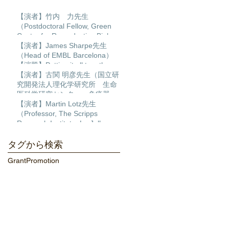
【演者】竹内 力先生
（Postdoctoral Fellow, Green
Center for Reproductive Biology
Sciences, University of Texas
【演者】James Sharpe先生
Southwestern ）【演題】
（Head of EMBL Barcelona）
Transcription factor regulatory
【演題】Putting it all together:
networks during human cardiac
Building a 4D multiscale model
【演者】古関 明彦先生（国立研
differentiation
of limb development
究開発法人理化学研究所 生命
医科学研究センター 免疫器官
形成研究チーム チームディレ
【演者】Martin Lotz先生
クター）【演題】ポリコム群の
（Professor, The Scripps
発生過程とDNA損傷修復におけ
Research Institute, La Jolla,
る作用
California）【演題】MULTI-
DIMENSIONAL ANALYSIS OF
タグから検索
THE HUMAN KNEE AS AN
Grant
Promotion
ORGAN TO DISCOVER
MECHANISMS OF TISSUE
DAMAGE AND PAIN IN OSTEO
ステム発生・再生医学分野