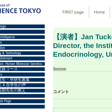
FIRST page
Home
page
【演者】Jan Tucke
Intelligence
ge
Director, the Inst
tion
Endocrinology, Un
gy & Technology
lishment
ion: Human Molecular Genetics
Seminar
実践コース
rs
院生・卒研生募集
 & 在学生の声
吾朗先生の教え
コメント
ok Page