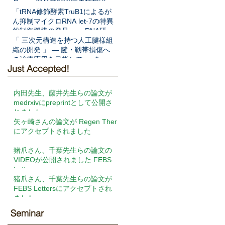
見」― 変形性関節症の核酸治療
法開発へ期待 ―をNat Commun
「tRNA修飾酵素TruB1によるが
に発表
ん抑制マイクロRNA let-7の特異
的制御機構の発見」― RNA研究
の新展開と新規がん病態解明へ
「 三次元構造を持つ人工腱様組
の期待 ―をEMBO Jに発表
織の開発 」 ― 腱・靱帯損傷へ
の治療応用を目指して ― を
Just Accepted!
Frontiers in Cell and
Developmental Biologyに発表
内田先生、藤井先生らの論文が
medrxivにpreprintとして公開さ
れました
矢ヶ崎さんの論文が Regen Ther
にアクセプトされました
猪爪さん、千葉先生らの論文の
VIDEOが公開されました FEBS
Letters
猪爪さん、千葉先生らの論文が
FEBS Lettersにアクセプトされ
ました
Seminar​