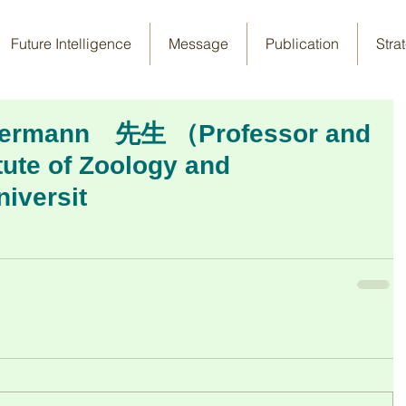
Future Intelligence
Message
Publication
Stra
rmann 先生 （Professor and
itute of Zoology and
iversit