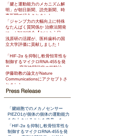
「腱と運動能力のメカニズム解
明」が朝日新聞、読売新聞、時
事新聞で紹介されました
「ジャンプ力の大幅向上に特殊
なたんぱく質関係か 治療法開発
に」がNHK総合【おはよう日
本】で紹介されました
浅原研の活躍が、医科歯科の国
立大学評価に貢献しました！
「HIF-2α を抑制し軟骨恒常性を
制御するマイクロRNA-455を発
見」― 変形性関節症の核酸治療
法開発へ期待 ―をNat Commun
伊藤助教の論文がNature
に発表
Communicationsにアクセプトさ
れました
Press Release
「腱細胞でのメカノセンサー
PIEZO1が個体の個体の運動能力
を向上させることを発見」を
Science Translational Medicine
「HIF-2α を抑制し軟骨恒常性を
に発表
制御するマイクロRNA-455を発