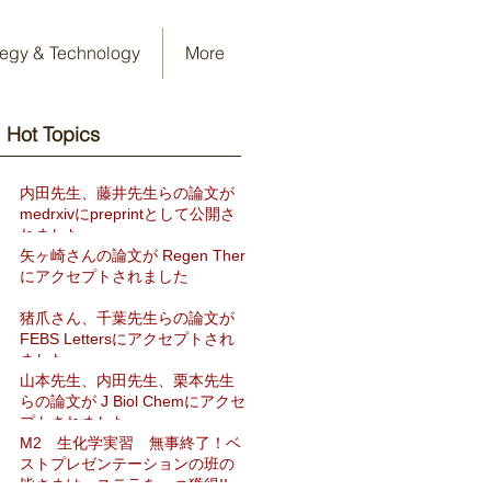
tegy & Technology
More
Hot Topics​
内田先生、藤井先生らの論文が
medrxivにpreprintとして公開さ
れました
矢ヶ崎さんの論文が Regen Ther
にアクセプトされました
猪爪さん、千葉先生らの論文が
FEBS Lettersにアクセプトされ
ました
山本先生、内田先生、栗本先生
らの論文が J Biol Chemにアクセ
プトされました
M2 生化学実習 無事終了！ベ
ストプレゼンテーションの班の
皆さまは、ステラを一つ獲得!!