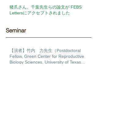
猪爪さん、千葉先生らの論文が FEBS
Lettersにアクセプトされました
Seminar​
【演者】竹内 力先生（Postdoctoral
Fellow, Green Center for Reproductive
Biology Sciences, University of Texas
Southwestern ）【演題】Transcription
【演者】James Sharpe先生（Head of
factor regulatory networks during human
EMBL Barcelona）【演題】Putting it all
cardiac differentiation
together: Building a 4D multiscale model
of limb development
【演者】古関 明彦先生（国立研究開発法
人理化学研究所 生命医科学研究センタ
ー 免疫器官形成研究チーム チームディ
レクター）【演題】ポリコム群の発生過程
【演者】Martin Lotz先生（Professor, The
とDNA損傷修復における作用
Scripps Research Institute, La Jolla,
California）【演題】MULTI-
DIMENSIONAL ANALYSIS OF THE
HUMAN KNEE AS AN ORGAN TO