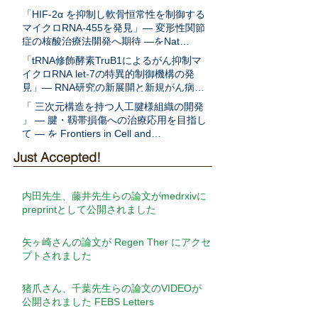
表
「HIF-2α を抑制し軟骨恒常性を制御する
マイクロRNA-455を発見」― 変形性関節
症の核酸治療法開発へ期待 ―をNat
Communに発表
「tRNA修飾酵素TruB1によるがん抑制マ
イクロRNA let-7の特異的制御機構の発
見」― RNA研究の新展開と新規がん病態
解明への期待 ―をEMBO Jに発表
「 三次元構造を持つ人工腱様組織の開発
」 ― 腱・靱帯損傷への治療応用を目指し
て ― を Frontiers in Cell and
Developmental Biologyに発表
Just Accepted!
内田先生、藤井先生らの論文がmedrxivに
preprintとして公開されました
矢ヶ崎さんの論文が Regen Ther にアクセ
プトされました
猪爪さん、千葉先生らの論文のVIDEOが
公開されました FEBS Letters