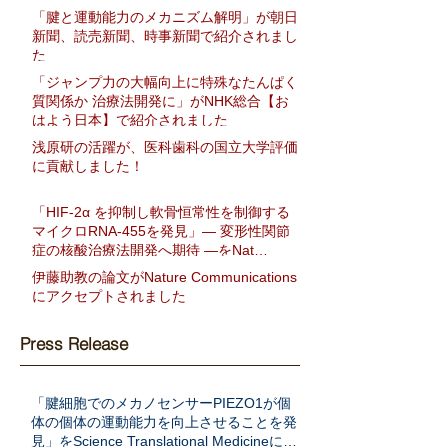
「腱と運動能力のメカニズム解明」が朝日
新聞、読売新聞、時事新聞で紹介されまし
た
「ジャンプ力の大幅向上に特殊なたんぱく
質関係か 治療法開発に」がNHK総合【お
はよう日本】で紹介されました
浅原研の活躍が、医科歯科の国立大学評価
に貢献しました！
「HIF-2α を抑制し軟骨恒常性を制御する
マイクロRNA-455を発見」― 変形性関節
症の核酸治療法開発へ期待 ―をNat
Communに発表
伊藤助教の論文がNature Communications
にアクセプトされました
Press Release
「腱細胞でのメカノセンサーPIEZO1が個
体の個体の運動能力を向上させることを発
見」をScience Translational Medicineに発