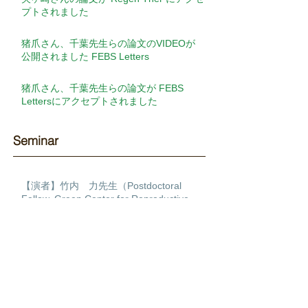
プトされました
猪爪さん、千葉先生らの論文のVIDEOが
公開されました FEBS Letters
猪爪さん、千葉先生らの論文が FEBS
Lettersにアクセプトされました
Seminar​
【演者】竹内 力先生（Postdoctoral
Fellow, Green Center for Reproductive
Biology Sciences, University of Texas
Southwestern ）【演題】Transcription
【演者】James Sharpe先生（Head of
factor regulatory networks during human
EMBL Barcelona）【演題】Putting it all
cardiac differentiation
together: Building a 4D multiscale model
of limb development
【演者】古関 明彦先生（国立研究開発法
人理化学研究所 生命医科学研究センタ
ー 免疫器官形成研究チーム チームディ