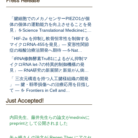
Press Release
「腱細胞でのメカノセンサーPIEZO1が個
体の個体の運動能力を向上させることを発
見」をScience Translational Medicineに発
表
「HIF-2α を抑制し軟骨恒常性を制御する
マイクロRNA-455を発見」― 変形性関節
症の核酸治療法開発へ期待 ―をNat
Communに発表
「tRNA修飾酵素TruB1によるがん抑制マ
イクロRNA let-7の特異的制御機構の発
見」― RNA研究の新展開と新規がん病態
解明への期待 ―をEMBO Jに発表
「 三次元構造を持つ人工腱様組織の開発
」 ― 腱・靱帯損傷への治療応用を目指し
て ― を Frontiers in Cell and
Developmental Biologyに発表
Just Accepted!
内田先生、藤井先生らの論文がmedrxivに
preprintとして公開されました
矢ヶ崎さんの論文が Regen Ther にアクセ