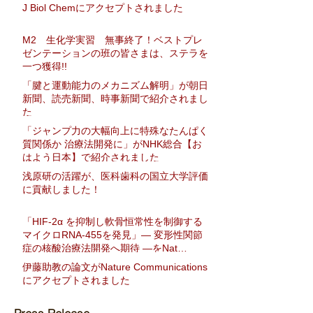
J Biol Chemにアクセプトされました
M2 生化学実習 無事終了！ベストプレ
ゼンテーションの班の皆さまは、ステラを
一つ獲得!!
「腱と運動能力のメカニズム解明」が朝日
新聞、読売新聞、時事新聞で紹介されまし
た
「ジャンプ力の大幅向上に特殊なたんぱく
質関係か 治療法開発に」がNHK総合【お
はよう日本】で紹介されました
浅原研の活躍が、医科歯科の国立大学評価
に貢献しました！
「HIF-2α を抑制し軟骨恒常性を制御する
マイクロRNA-455を発見」― 変形性関節
症の核酸治療法開発へ期待 ―をNat
Communに発表
伊藤助教の論文がNature Communications
にアクセプトされました