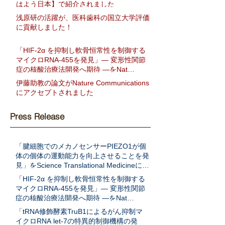
はよう日本】で紹介されました
浅原研の活躍が、医科歯科の国立大学評価
に貢献しました！
「HIF-2α を抑制し軟骨恒常性を制御する
マイクロRNA-455を発見」― 変形性関節
症の核酸治療法開発へ期待 ―をNat
Communに発表
伊藤助教の論文がNature Communications
にアクセプトされました
Press Release
「腱細胞でのメカノセンサーPIEZO1が個
体の個体の運動能力を向上させることを発
見」をScience Translational Medicineに発
表
「HIF-2α を抑制し軟骨恒常性を制御する
マイクロRNA-455を発見」― 変形性関節
症の核酸治療法開発へ期待 ―をNat
Communに発表
「tRNA修飾酵素TruB1によるがん抑制マ
イクロRNA let-7の特異的制御機構の発