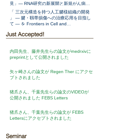
見」― RNA研究の新展開と新規がん病態
解明への期待 ―をEMBO Jに発表
「 三次元構造を持つ人工腱様組織の開発
」 ― 腱・靱帯損傷への治療応用を目指し
て ― を Frontiers in Cell and
Developmental Biologyに発表
Just Accepted!
内田先生、藤井先生らの論文がmedrxivに
preprintとして公開されました
矢ヶ崎さんの論文が Regen Ther にアクセ
プトされました
猪爪さん、千葉先生らの論文のVIDEOが
公開されました FEBS Letters
猪爪さん、千葉先生らの論文が FEBS
Lettersにアクセプトされました
Seminar​