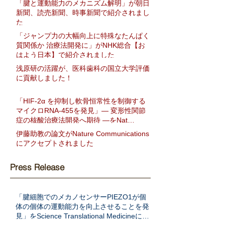
「腱と運動能力のメカニズム解明」が朝日
新聞、読売新聞、時事新聞で紹介されまし
た
「ジャンプ力の大幅向上に特殊なたんぱく
質関係か 治療法開発に」がNHK総合【お
はよう日本】で紹介されました
浅原研の活躍が、医科歯科の国立大学評価
に貢献しました！
「HIF-2α を抑制し軟骨恒常性を制御する
マイクロRNA-455を発見」― 変形性関節
症の核酸治療法開発へ期待 ―をNat
Communに発表
伊藤助教の論文がNature Communications
にアクセプトされました
Press Release
「腱細胞でのメカノセンサーPIEZO1が個
体の個体の運動能力を向上させることを発
見」をScience Translational Medicineに発