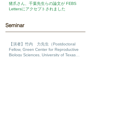
猪爪さん、千葉先生らの論文が FEBS
Lettersにアクセプトされました
Seminar​
【演者】竹内 力先生（Postdoctoral
Fellow, Green Center for Reproductive
Biology Sciences, University of Texas
Southwestern ）【演題】Transcription
【演者】James Sharpe先生（Head of
factor regulatory networks during human
EMBL Barcelona）【演題】Putting it all
cardiac differentiation
together: Building a 4D multiscale model
of limb development
【演者】古関 明彦先生（国立研究開発法
人理化学研究所 生命医科学研究センタ
ー 免疫器官形成研究チーム チームディ
レクター）【演題】ポリコム群の発生過程
【演者】Martin Lotz先生（Professor, The
とDNA損傷修復における作用
Scripps Research Institute, La Jolla,
California）【演題】MULTI-
DIMENSIONAL ANALYSIS OF THE
HUMAN KNEE AS AN ORGAN TO
DISCOVER MECHANISMS OF TISSUE