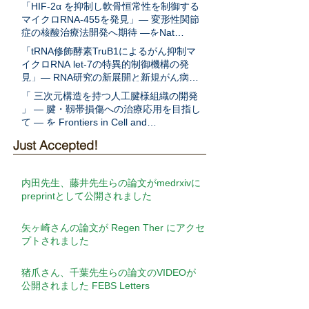
表
「HIF-2α を抑制し軟骨恒常性を制御する
マイクロRNA-455を発見」― 変形性関節
症の核酸治療法開発へ期待 ―をNat
Communに発表
「tRNA修飾酵素TruB1によるがん抑制マ
イクロRNA let-7の特異的制御機構の発
見」― RNA研究の新展開と新規がん病態
解明への期待 ―をEMBO Jに発表
「 三次元構造を持つ人工腱様組織の開発
」 ― 腱・靱帯損傷への治療応用を目指し
て ― を Frontiers in Cell and
Developmental Biologyに発表
Just Accepted!
内田先生、藤井先生らの論文がmedrxivに
preprintとして公開されました
矢ヶ崎さんの論文が Regen Ther にアクセ
プトされました
猪爪さん、千葉先生らの論文のVIDEOが
公開されました FEBS Letters