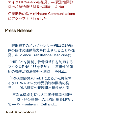
マイクロRNA-455を発見」― 変形性関節
症の核酸治療法開発へ期待 ―をNat
Communに発表
伊藤助教の論文がNature Communications
にアクセプトされました
Press Release
「腱細胞でのメカノセンサーPIEZO1が個
体の個体の運動能力を向上させることを発
見」をScience Translational Medicineに発
表
「HIF-2α を抑制し軟骨恒常性を制御する
マイクロRNA-455を発見」― 変形性関節
症の核酸治療法開発へ期待 ―をNat
Communに発表
「tRNA修飾酵素TruB1によるがん抑制マ
イクロRNA let-7の特異的制御機構の発
見」― RNA研究の新展開と新規がん病態
解明への期待 ―をEMBO Jに発表
「 三次元構造を持つ人工腱様組織の開発
」 ― 腱・靱帯損傷への治療応用を目指し
て ― を Frontiers in Cell and
Developmental Biologyに発表
Just Accepted!