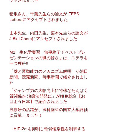
プトされました
猪爪さん、千葉先生らの論文が FEBS
Lettersにアクセプトされました
山本先生、内田先生、栗本先生らの論文が
J Biol Chemにアクセプトされました
M2 生化学実習 無事終了！ベストプレ
ゼンテーションの班の皆さまは、ステラを
一つ獲得!!
「腱と運動能力のメカニズム解明」が朝日
新聞、読売新聞、時事新聞で紹介されまし
た
「ジャンプ力の大幅向上に特殊なたんぱく
質関係か 治療法開発に」がNHK総合【お
はよう日本】で紹介されました
浅原研の活躍が、医科歯科の国立大学評価
に貢献しました！
「HIF-2α を抑制し軟骨恒常性を制御する