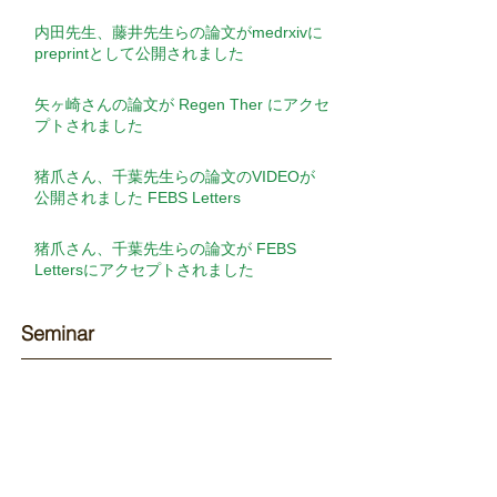
内田先生、藤井先生らの論文がmedrxivに
preprintとして公開されました
矢ヶ崎さんの論文が Regen Ther にアクセ
プトされました
猪爪さん、千葉先生らの論文のVIDEOが
公開されました FEBS Letters
猪爪さん、千葉先生らの論文が FEBS
Lettersにアクセプトされました
Seminar​
【演者】竹内 力先生（Postdoctoral
Fellow, Green Center for Reproductive
Biology Sciences, University of Texas
Southwestern ）【演題】Transcription
【演者】James Sharpe先生（Head of
factor regulatory networks during human