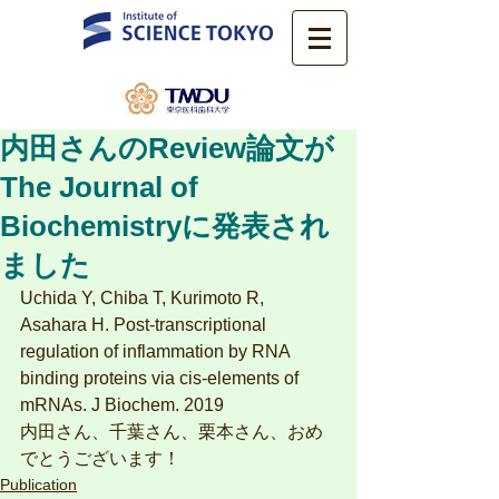
内田さんのReview論文が
The Journal of
Biochemistryに発表され
ました
Uchida Y, Chiba T, Kurimoto R, 
Asahara H. Post-transcriptional 
regulation of inflammation by RNA 
binding proteins via cis-elements of 
mRNAs. J Biochem. 2019
内田さん、千葉さん、栗本さん、おめ
でとうございます！
Publication