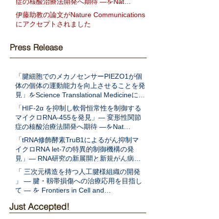
症の核酸治療法開発へ期待 ―をNat
Communに発表
伊藤助教の論文がNature Communications
にアクセプトされました
Press Release
「腱細胞でのメカノセンサーPIEZO1が個
体の個体の運動能力を向上させることを発
見」をScience Translational Medicineに発
表
「HIF-2α を抑制し軟骨恒常性を制御する
マイクロRNA-455を発見」― 変形性関節
症の核酸治療法開発へ期待 ―をNat
Communに発表
「tRNA修飾酵素TruB1によるがん抑制マ
イクロRNA let-7の特異的制御機構の発
見」― RNA研究の新展開と新規がん病態
解明への期待 ―をEMBO Jに発表
「 三次元構造を持つ人工腱様組織の開発
」 ― 腱・靱帯損傷への治療応用を目指し
て ― を Frontiers in Cell and
Developmental Biologyに発表
Just Accepted!