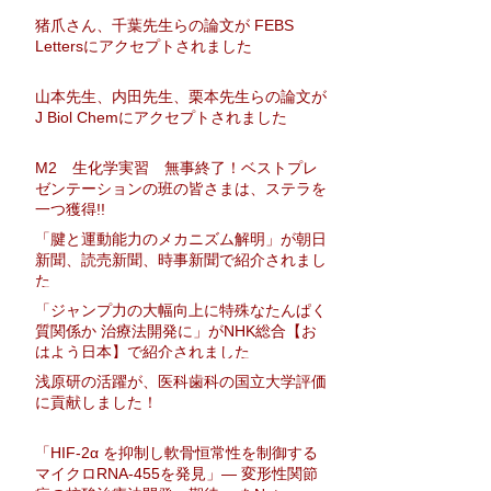
猪爪さん、千葉先生らの論文が FEBS
Lettersにアクセプトされました
山本先生、内田先生、栗本先生らの論文が
J Biol Chemにアクセプトされました
M2 生化学実習 無事終了！ベストプレ
ゼンテーションの班の皆さまは、ステラを
一つ獲得!!
「腱と運動能力のメカニズム解明」が朝日
新聞、読売新聞、時事新聞で紹介されまし
た
「ジャンプ力の大幅向上に特殊なたんぱく
質関係か 治療法開発に」がNHK総合【お
はよう日本】で紹介されました
浅原研の活躍が、医科歯科の国立大学評価
に貢献しました！
「HIF-2α を抑制し軟骨恒常性を制御する
マイクロRNA-455を発見」― 変形性関節