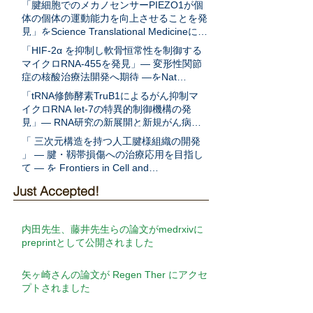
「腱細胞でのメカノセンサーPIEZO1が個
体の個体の運動能力を向上させることを発
見」をScience Translational Medicineに発
表
「HIF-2α を抑制し軟骨恒常性を制御する
マイクロRNA-455を発見」― 変形性関節
症の核酸治療法開発へ期待 ―をNat
Communに発表
「tRNA修飾酵素TruB1によるがん抑制マ
イクロRNA let-7の特異的制御機構の発
見」― RNA研究の新展開と新規がん病態
解明への期待 ―をEMBO Jに発表
「 三次元構造を持つ人工腱様組織の開発
」 ― 腱・靱帯損傷への治療応用を目指し
て ― を Frontiers in Cell and
Developmental Biologyに発表
Just Accepted!
内田先生、藤井先生らの論文がmedrxivに
preprintとして公開されました
矢ヶ崎さんの論文が Regen Ther にアクセ
プトされました