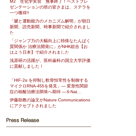
M2 生化学実習 無事終了！ベストプレ
ゼンテーションの班の皆さまは、ステラを
一つ獲得!!
「腱と運動能力のメカニズム解明」が朝日
新聞、読売新聞、時事新聞で紹介されまし
た
「ジャンプ力の大幅向上に特殊なたんぱく
質関係か 治療法開発に」がNHK総合【お
はよう日本】で紹介されました
浅原研の活躍が、医科歯科の国立大学評価
に貢献しました！
「HIF-2α を抑制し軟骨恒常性を制御する
マイクロRNA-455を発見」― 変形性関節
症の核酸治療法開発へ期待 ―をNat
Communに発表
伊藤助教の論文がNature Communications
にアクセプトされました
Press Release