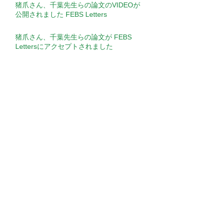
猪爪さん、千葉先生らの論文のVIDEOが
公開されました FEBS Letters
猪爪さん、千葉先生らの論文が FEBS
Lettersにアクセプトされました
Seminar​
【演者】竹内 力先生（Postdoctoral
Fellow, Green Center for Reproductive
Biology Sciences, University of Texas
Southwestern ）【演題】Transcription
【演者】James Sharpe先生（Head of
factor regulatory networks during human
EMBL Barcelona）【演題】Putting it all
cardiac differentiation
together: Building a 4D multiscale model
of limb development
【演者】古関 明彦先生（国立研究開発法
人理化学研究所 生命医科学研究センタ
ー 免疫器官形成研究チーム チームディ
レクター）【演題】ポリコム群の発生過程
【演者】Martin Lotz先生（Professor, The
とDNA損傷修復における作用
Scripps Research Institute, La Jolla,