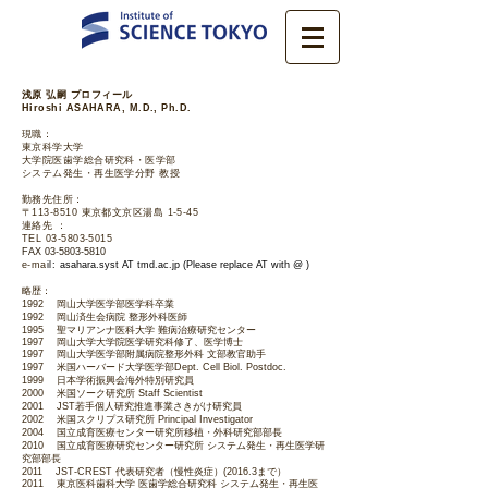
浅原 弘嗣 プロフィール
Hiroshi ASAHARA, M.D., Ph.D.
現職：
東京科学大学
大学院医歯学総合研究科・医学部
システム発生・再生医学分野 教授
勤務先住所：
〒113-8510 東京都文京区湯島 1-5-45
連絡先 ：
TEL
03-5803-5015
FAX
03-5803-5810
e-ma
il:
asahara.
syst
AT
tmd.ac.jp (Please replace AT with @ )
略歴：
1992 岡山大学医学部医学科卒業
1992 岡山済生会病院 整形外科医師
1995 聖マリアンナ医科大学 難病治療研究センター
1997 岡山大学大学院医学研究科修了、医学博士
1997 岡山大学医学部附属病院整形外科 文部教官助手
1997 米国ハーバード大学医学部Dept. Cell Biol. Postdoc.
1999 日本学術振興会海外特別研究員
2000 米国ソーク研究所 Staff Scientist
2001 JST若手個人研究推進事業さきがけ研究員
2002 米国スクリプス研究所 Principal Investigator
2004 国立成育医療センター研究所移植・外科研究部部長
2010 国立成育医療研究センター研究所 システム発生・再生医学研
究部部長
2011 JST-CREST 代表研究者（慢性炎症）(2016.3まで）
2011 東京医科歯科大学 医歯学総合研究科 システム発生・再生医