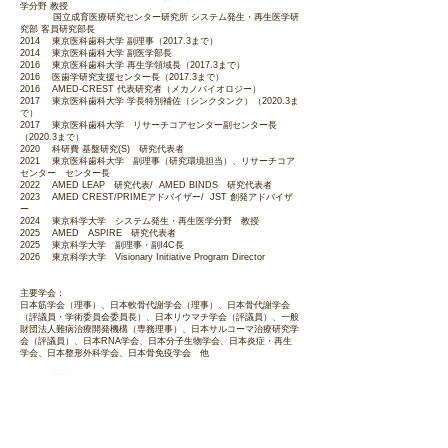
学分野 教授
国立成育医療研究センター研究所 システム発生・再生医学研
究部 客員研究部長
2014 東京医科歯科大学 副理事（2017.3まで）
2014 東京医科歯科大学 副医学部長
2016 東京医科歯科大学 再生学領域長（2017.3まで）
2016 医歯学研究支援センター長（2017.3まで）
2016 AMED-CREST 代表研究者（メカノバイオロジー）
2017 東京医科歯科大学 学長特別補佐（シンクタンク）（2020.3ま
で）
2017 東京医科歯科大学 リサーチコアセンター副センター長
（2020.3まで）
2020
科研費 基盤研究(S) 研究代表者
2021 東京医科歯科大学 副理事（研究環境担当）、リサーチコア
センター センター長
2022 AMED LEAP 研究代表/ AMED BINDS 研究代表者
2023 AMED CREST/PRIMEアドバイザー/ JST 創発アドバイザ
ー
2024 東京科学大学 システム発生・再生医学分野 教授
2025 AMED ASPIRE 研究代表者
2025 東京科学大学 副理事・副I4C長
2026 東京科学大学 Visionary Initiative Program Director
主要学会：
日本筋学会（理事）、日本軟骨
代謝学会（理事）、
日本骨代謝学会
（評議員・学術委員会委員長）、
日本リウマチ学会（評議員）、一般
財団法人難病治療開発機構（専務理事）、日本サルコーマ治療研究学
会（評議員）、
日本RNA学会、日本分子生物学会、日本炎症・再生
学会、
日本整形外科学会、日本骨免疫学会 他
​ラボ開設23年に相応しい
成果を上げれますよう。