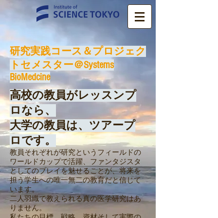
​研究実践コース＆プロジェク
トセメスター＠Systems
BioMedcine
高校の教員がレッスンプ
ロなら、
大学の教員は、ツアープ
ロです。
教員それぞれが研究というフィールドの
ワールドカップで活躍、ファンタジスタ
としてのプレイを魅せることが、将来を
担う学生への唯一無二の教育だと信じて
います。
​二人羽織で教えられる真の医学研究はあ
りません。
​私たちの目標、戦略、資材そして実際の