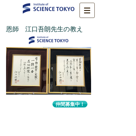
恩師 江口吾朗先生の教え
仲間募集中！
〒113-8510 東京都文京区湯島1-5-45
東京科学大学 医歯学総合研究科 システム