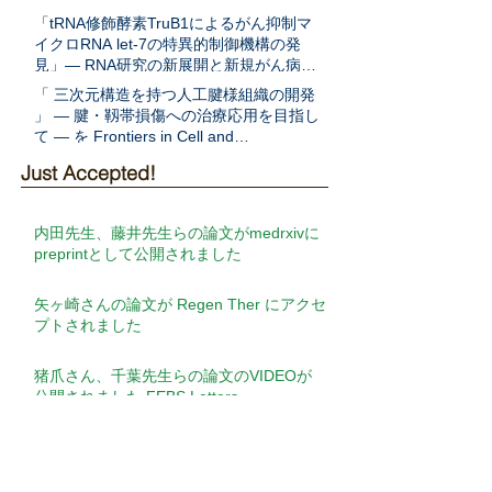
Communに発表
「tRNA修飾酵素TruB1によるがん抑制マ
イクロRNA let-7の特異的制御機構の発
見」― RNA研究の新展開と新規がん病態
解明への期待 ―をEMBO Jに発表
「 三次元構造を持つ人工腱様組織の開発
」 ― 腱・靱帯損傷への治療応用を目指し
て ― を Frontiers in Cell and
Developmental Biologyに発表
Just Accepted!
内田先生、藤井先生らの論文がmedrxivに
preprintとして公開されました
矢ヶ崎さんの論文が Regen Ther にアクセ
プトされました
猪爪さん、千葉先生らの論文のVIDEOが
公開されました FEBS Letters
猪爪さん、千葉先生らの論文が FEBS
Lettersにアクセプトされました