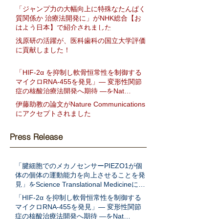
「ジャンプ力の大幅向上に特殊なたんぱく
質関係か 治療法開発に」がNHK総合【お
はよう日本】で紹介されました
浅原研の活躍が、医科歯科の国立大学評価
に貢献しました！
「HIF-2α を抑制し軟骨恒常性を制御する
マイクロRNA-455を発見」― 変形性関節
症の核酸治療法開発へ期待 ―をNat
Communに発表
伊藤助教の論文がNature Communications
にアクセプトされました
Press Release
「腱細胞でのメカノセンサーPIEZO1が個
体の個体の運動能力を向上させることを発
見」をScience Translational Medicineに発
表
「HIF-2α を抑制し軟骨恒常性を制御する
マイクロRNA-455を発見」― 変形性関節
症の核酸治療法開発へ期待 ―をNat