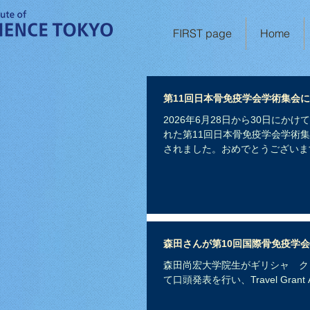
FIRST page
Home
第11回日本骨免疫学会学術集会
2026年6月28日から30日にか
れた第11回日本骨免疫学会学術
されました。おめでとうございま
森田さんが第10回国際骨免疫学会にてT
森田尚宏大学院生がギリシャ ク
て口頭発表を行い、Travel Gra