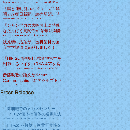
皆さまは、ステラを一つ獲得!!
「腱と運動能力のメカニズム解
明」が朝日新聞、読売新聞、時
事新聞で紹介されました
「ジャンプ力の大幅向上に特殊
なたんぱく質関係か 治療法開発
に」がNHK総合【おはよう日
本】で紹介されました
浅原研の活躍が、医科歯科の国
立大学評価に貢献しました！
「HIF-2α を抑制し軟骨恒常性を
制御するマイクロRNA-455を発
見」― 変形性関節症の核酸治療
法開発へ期待 ―をNat Commun
伊藤助教の論文がNature
に発表
Communicationsにアクセプトさ
れました
Press Release
「腱細胞でのメカノセンサー
PIEZO1が個体の個体の運動能力
を向上させることを発見」を
Science Translational Medicine
「HIF-2α を抑制し軟骨恒常性を