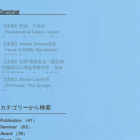
Seminar​
【演者】竹内 力先生
（Postdoctoral Fellow, Green
Center for Reproductive Biology
Sciences, University of Texas
【演者】James Sharpe先生
Southwestern ）【演題】
（Head of EMBL Barcelona）
Transcription factor regulatory
【演題】Putting it all together:
networks during human cardiac
Building a 4D multiscale model
【演者】古関 明彦先生（国立研
differentiation
of limb development
究開発法人理化学研究所 生命
医科学研究センター 免疫器官
形成研究チーム チームディレ
【演者】Martin Lotz先生
クター）【演題】ポリコム群の
（Professor, The Scripps
発生過程とDNA損傷修復におけ
Research Institute, La Jolla,
る作用
California）【演題】MULTI-
DIMENSIONAL ANALYSIS OF
カテゴリーから検索
THE HUMAN KNEE AS AN
ORGAN TO DISCOVER
Publication
（41）
41件の記事
MECHANISMS OF TISSUE
Seminar
DAMAGE AND PAIN IN OSTEO
（63）
63件の記事
Award
（39）
39件の記事