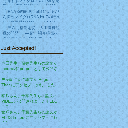
に発表
制御するマイクロRNA-455を発
見」― 変形性関節症の核酸治療
法開発へ期待 ―をNat Commun
「tRNA修飾酵素TruB1によるが
に発表
ん抑制マイクロRNA let-7の特異
的制御機構の発見」― RNA研究
の新展開と新規がん病態解明へ
「 三次元構造を持つ人工腱様組
の期待 ―をEMBO Jに発表
織の開発 」 ― 腱・靱帯損傷へ
の治療応用を目指して ― を
Frontiers in Cell and
Just Accepted!
Developmental Biologyに発表
内田先生、藤井先生らの論文が
medrxivにpreprintとして公開さ
れました
矢ヶ崎さんの論文が Regen
Ther にアクセプトされました
猪爪さん、千葉先生らの論文の
VIDEOが公開されました FEBS
Letters
猪爪さん、千葉先生らの論文が
FEBS Lettersにアクセプトされ
ました