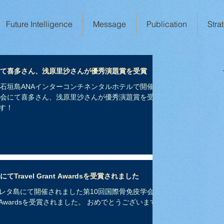
Future Intelligence
Message
Publication
Stra
にて喜多さん、浅原里沙さんが優秀演題賞を受賞
けて石垣島ANAインターコンチネンタルホテルで開催さ
集会にて喜多さん、浅原里沙さんが優秀演題賞を受賞
す！
ravel Grant Awardsを受賞されました
レタ島にて開催されました第10回国際骨免疫学会に
nt Awardsを受賞されました。 おめでとうございます！