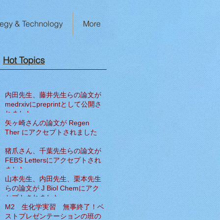
tegy & Technology
More
Hot Topics​
内田先生、藤井先生らの論文が
medrxivにpreprintとして公開さ
れました
矢ヶ崎さんの論文が Regen
Ther にアクセプトされました
猪爪さん、千葉先生らの論文が
FEBS Lettersにアクセプトされ
ました
山本先生、内田先生、栗本先生
らの論文が J Biol Chemにアク
セプトされました
M2 生化学実習 無事終了！ベ
ストプレゼンテーションの班の