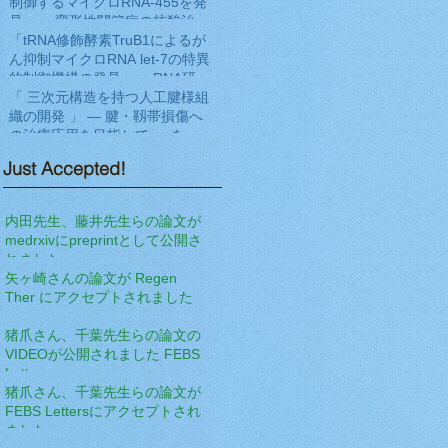
に発表
制御するマイクロRNA-455を発
見」― 変形性関節症の核酸治療
法開発へ期待 ―をNat Commun
「tRNA修飾酵素TruB1によるが
に発表
ん抑制マイクロRNA let-7の特異
的制御機構の発見」― RNA研究
の新展開と新規がん病態解明へ
「 三次元構造を持つ人工腱様組
の期待 ―をEMBO Jに発表
織の開発 」 ― 腱・靱帯損傷へ
の治療応用を目指して ― を
Frontiers in Cell and
Just Accepted!
Developmental Biologyに発表
内田先生、藤井先生らの論文が
medrxivにpreprintとして公開さ
れました
矢ヶ崎さんの論文が Regen
Ther にアクセプトされました
猪爪さん、千葉先生らの論文の
VIDEOが公開されました FEBS
Letters
猪爪さん、千葉先生らの論文が
FEBS Lettersにアクセプトされ
ました