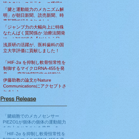
皆さまは、ステラを一つ獲得!!
「腱と運動能力のメカニズム解
明」が朝日新聞、読売新聞、時
事新聞で紹介されました
「ジャンプ力の大幅向上に特殊
なたんぱく質関係か 治療法開発
に」がNHK総合【おはよう日
本】で紹介されました
浅原研の活躍が、医科歯科の国
立大学評価に貢献しました！
「HIF-2α を抑制し軟骨恒常性を
制御するマイクロRNA-455を発
見」― 変形性関節症の核酸治療
法開発へ期待 ―をNat Commun
伊藤助教の論文がNature
に発表
Communicationsにアクセプトさ
れました
Press Release
「腱細胞でのメカノセンサー
PIEZO1が個体の個体の運動能力
を向上させることを発見」を
Science Translational Medicine
「HIF-2α を抑制し軟骨恒常性を