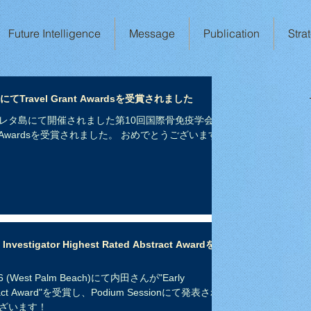
Future Intelligence
Message
Publication
Stra
ravel Grant Awardsを受賞されました
レタ島にて開催されました第10回国際骨免疫学会に
nt Awardsを受賞されました。 おめでとうございます！
estigator Highest Rated Abstract Awardを受
(West Palm Beach)にて内田さんが"Early
 Abstract Award"を受賞し、Podium Sessionにて発表され
ざいます！