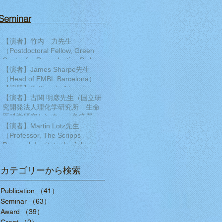
Seminar​
【演者】竹内 力先生
（Postdoctoral Fellow, Green
Center for Reproductive Biology
Sciences, University of Texas
【演者】James Sharpe先生
Southwestern ）【演題】
（Head of EMBL Barcelona）
Transcription factor regulatory
【演題】Putting it all together:
networks during human cardiac
Building a 4D multiscale model
【演者】古関 明彦先生（国立研
differentiation
of limb development
究開発法人理化学研究所 生命
医科学研究センター 免疫器官
形成研究チーム チームディレ
【演者】Martin Lotz先生
クター）【演題】ポリコム群の
（Professor, The Scripps
発生過程とDNA損傷修復におけ
Research Institute, La Jolla,
る作用
California）【演題】MULTI-
DIMENSIONAL ANALYSIS OF
カテゴリーから検索
THE HUMAN KNEE AS AN
ORGAN TO DISCOVER
Publication
（41）
41件の記事
MECHANISMS OF TISSUE
Seminar
DAMAGE AND PAIN IN OSTEO
（63）
63件の記事
Award
（39）
39件の記事