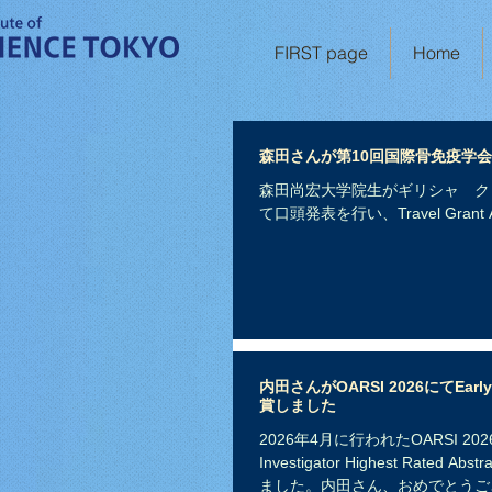
FIRST page
Home
森田さんが第10回国際骨免疫学会にてT
森田尚宏大学院生がギリシャ ク
て口頭発表を行い、Travel Gra
内田さんがOARSI 2026にてEarly Inv
賞しました
2026年4月に行われたOARSI 2026 
Investigator Highest Rated
ました。内田さん、おめでとうご