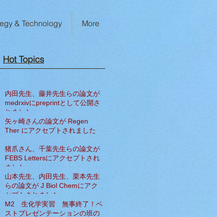
tegy & Technology
More
Hot Topics​
内田先生、藤井先生らの論文が
medrxivにpreprintとして公開さ
れました
矢ヶ崎さんの論文が Regen
Ther にアクセプトされました
猪爪さん、千葉先生らの論文が
FEBS Lettersにアクセプトされ
ました
山本先生、内田先生、栗本先生
らの論文が J Biol Chemにアク
セプトされました
M2 生化学実習 無事終了！ベ
ストプレゼンテーションの班の