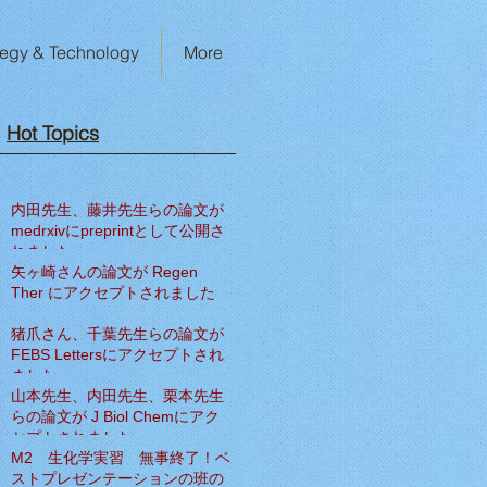
tegy & Technology
More
Hot Topics​
内田先生、藤井先生らの論文が
medrxivにpreprintとして公開さ
れました
矢ヶ崎さんの論文が Regen
Ther にアクセプトされました
猪爪さん、千葉先生らの論文が
FEBS Lettersにアクセプトされ
ました
山本先生、内田先生、栗本先生
らの論文が J Biol Chemにアク
セプトされました
M2 生化学実習 無事終了！ベ
ストプレゼンテーションの班の