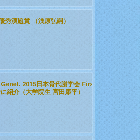
優秀演題賞 （浅原弘嗣）
Mol Genet. 2015日本骨代謝学会 First
HPに紹介（大学院生 宮田康平）