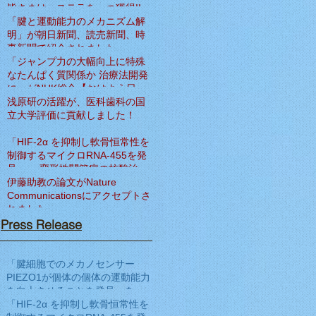
皆さまは、ステラを一つ獲得!!
「腱と運動能力のメカニズム解
明」が朝日新聞、読売新聞、時
事新聞で紹介されました
「ジャンプ力の大幅向上に特殊
なたんぱく質関係か 治療法開発
に」がNHK総合【おはよう日
本】で紹介されました
浅原研の活躍が、医科歯科の国
立大学評価に貢献しました！
「HIF-2α を抑制し軟骨恒常性を
制御するマイクロRNA-455を発
見」― 変形性関節症の核酸治療
法開発へ期待 ―をNat Commun
伊藤助教の論文がNature
に発表
Communicationsにアクセプトさ
れました
Press Release
「腱細胞でのメカノセンサー
PIEZO1が個体の個体の運動能力
を向上させることを発見」を
Science Translational Medicine
「HIF-2α を抑制し軟骨恒常性を