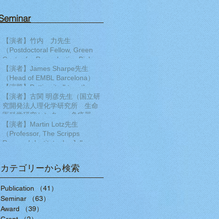
Seminar​
【演者】竹内 力先生
（Postdoctoral Fellow, Green
Center for Reproductive Biology
Sciences, University of Texas
【演者】James Sharpe先生
Southwestern ）【演題】
（Head of EMBL Barcelona）
Transcription factor regulatory
【演題】Putting it all together:
networks during human cardiac
Building a 4D multiscale model
【演者】古関 明彦先生（国立研
differentiation
of limb development
究開発法人理化学研究所 生命
医科学研究センター 免疫器官
形成研究チーム チームディレ
【演者】Martin Lotz先生
クター）【演題】ポリコム群の
（Professor, The Scripps
発生過程とDNA損傷修復におけ
Research Institute, La Jolla,
る作用
California）【演題】MULTI-
DIMENSIONAL ANALYSIS OF
カテゴリーから検索
THE HUMAN KNEE AS AN
ORGAN TO DISCOVER
Publication
（41）
41件の記事
MECHANISMS OF TISSUE
Seminar
DAMAGE AND PAIN IN OSTEO
（63）
63件の記事
Award
（39）
39件の記事