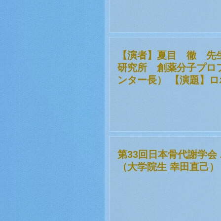
【演者】夏目 徹 先
研究所 創薬分子プロ
ンター長） 【演題】
スの未来
第33回日本骨代謝学会 ANZ
（大学院生 幸田直己）