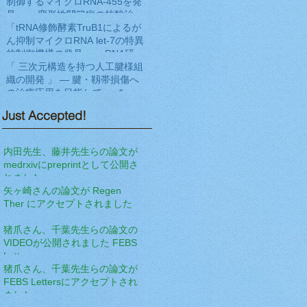
に発表
制御するマイクロRNA-455を発
見」― 変形性関節症の核酸治療
法開発へ期待 ―をNat Commun
「tRNA修飾酵素TruB1によるが
に発表
ん抑制マイクロRNA let-7の特異
的制御機構の発見」― RNA研究
の新展開と新規がん病態解明へ
「 三次元構造を持つ人工腱様組
の期待 ―をEMBO Jに発表
織の開発 」 ― 腱・靱帯損傷へ
の治療応用を目指して ― を
Frontiers in Cell and
Just Accepted!
Developmental Biologyに発表
内田先生、藤井先生らの論文が
medrxivにpreprintとして公開さ
れました
矢ヶ崎さんの論文が Regen
Ther にアクセプトされました
猪爪さん、千葉先生らの論文の
VIDEOが公開されました FEBS
Letters
猪爪さん、千葉先生らの論文が
FEBS Lettersにアクセプトされ
ました