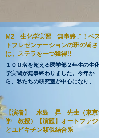
M2 生化学実習 無事終了！ベス
トプレゼンテーションの班の皆さま
は、ステラを一つ獲得!!
１００名を超える医学部２年生の生化
学実習が無事終わりました。今年か
ら、私たちの研究室が中心になり、糖
尿病疾患をモデルに、シグナル伝達か
ら次世代シークエンサー解析、さら
に、糖尿病マウスモデルに種々の薬剤
【演者】 水島 昇 先生（東京大
を用いた治療実験を行い、無事、皆さ
学 教授）【演題】オートファジー
ん、マウスの治療に成功しました。当