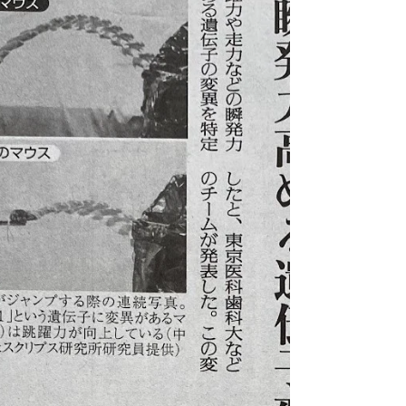
menu/167-...