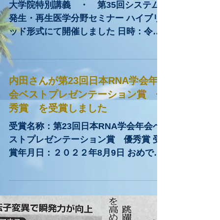
とユビキチン類似結合系
研究室...
大学院特別講義 ・ 第35回システム
発生・再生医学分野セミナー ハイブリ
ッド形式にて開催しました 日時：令和
4年10月3日（月）16:00-18:00 要旨：
オートファジーとユビキチン・プロテ
アソーム系は真核生物に備わっている2
内田さんが第23回日本RNA学会年
つの代表的細胞内分解システムであ
会ベストプレゼンテーション賞 優
る。私は、オ...
秀賞 を受賞しました
受賞名称：第23回日本RNA学会年会ベ
ストプレゼンテーション賞 優秀賞 受
賞年月日：２０２２年8月9日 おめでと
うございます！ 第23回日本RNA学会
ベストプレゼンテーション賞URL
https://www.rnaj.org/rna2022/admin-