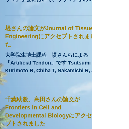
賞を受賞しました
受賞名称：日本リウマチ学会 学会賞 ２
０２２年４月２５日、第６６回日本リ
ウマチ学会において、リウマチ学の分
野で顕著な功績があった方におくられ
る日本リウマチ学会 学会賞を本学
淺原弘嗣教授が受賞しました。 この賞
堤さんの論文がJournal of Tissue
は、本邦におけるリウマチ学に関する
Engineeringにアクセプトされまし
臨床的または基礎的研究の振興...
た
大学院生博士課程 堤さんらによる
「Artificial Tendon」です Tsutsumi H,
Kurimoto R, Chiba T, Nakamichi R,
Matsushima T, Fujii Y, Sanada R,
Kato T, Shishido K,...