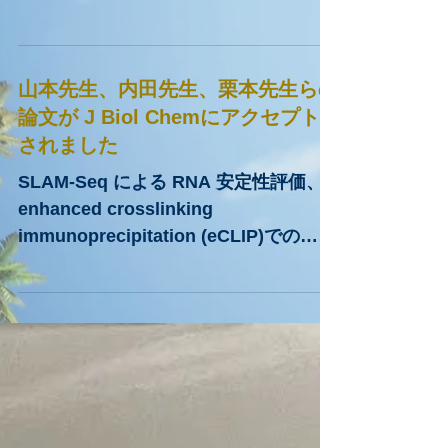
（RA）治療は進化し、バイオ製剤や
JAK阻害薬の多くの自己免疫・炎症性
疾患への広範な適応拡大により、RAに
山本先生、内田先生、栗本先生らの
おけるTNFα-IL-6軸や、他のサイトカ...
論文が J Biol Chemにアクセプト
されました
SLAM-Seq による RNA 安定性評価、
enhanced crosslinking
immunoprecipitation (eCLIP)での
RNA-タンパク会合解析、細胞ベースで
の分子機能的スクリーニング、などの
複合的な解析から、LIN28Aはシスエレ
メントモチーフ...