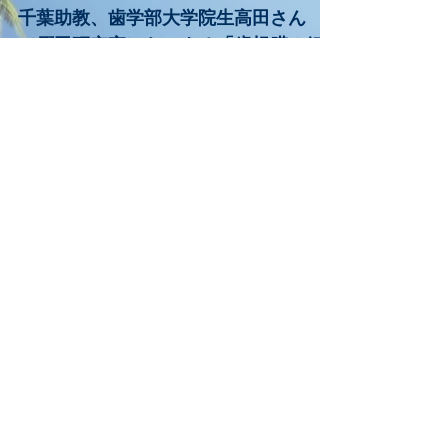
千葉助教、高田さんの論文が
Frontiers in Cell and
Developmental Biologyにアクセ
プトされました
千葉助教、歯学部大学院生高田さん
（原田研究室）らによる「歯根膜１細
胞解析によるMkxの機能解明」です
Takada K#, Chiba T#, Miyazaki T,
Yagasaki L, Nakamichi R, Iwata T,
Moriyama K, Harada...
3
/
13
Hot Topics​
内田先生、藤井先生らの論文がmedrxivに
preprintとして公開されました