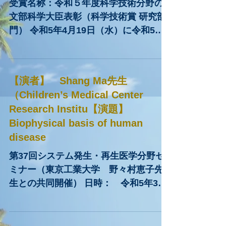
受賞名称：令和５年度科学技術分野の
文部科学大臣表彰（科学技術賞 研究部
門） 令和5年4月19日（水）に令和5年
度科学技術分野の文部科学大臣表彰 表
彰式が開催されます。東京医科歯科大
学からは、科学技術分野の文部科学大
【演者】 Shang Ma先生
臣表彰の科学技術賞（研究部門）に大
（Children’s Medical Center
学院医歯学総合研究科シス...
Research Institu【演題】
Biophysical basis of human
disease
第37回システム発生・再生医学分野セ
ミナー（東京工業大学 野々村恵子先
生との共同開催） 日時： 令和5年3月
24日（金）11:00-12:00 Biomedical
research has primarily focused on
understanding the...