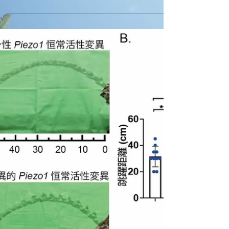
https://www3.nhk.or.jp/news/html/202
20602/k10013653631000.html 筋肉と
骨をつなぐ「けん」の強化に、特殊な
たんぱく質が関わっていること、この
たんぱく質が強く働いているマウス
は、ジャンプ力...