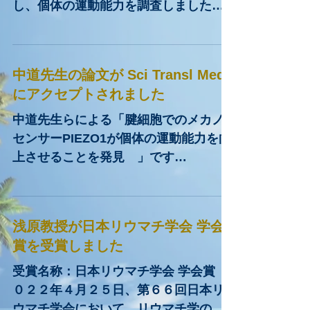
Translational Medicineに発表
本研究では、全身性、筋特異的、腱特
異的Piezo1恒常活性変異マウスを作成
し、個体の運動能力を調査しました。
そこで、全身性及び腱特異的Piezo1恒
常活性変異マウスでジャンプ能力、走
行速度が向上することを明らかにしま
中道先生の論文が Sci Transl Med
した。 掲載誌： Science...
にアクセプトされました
中道先生らによる「腱細胞でのメカノ
センサーPIEZO1が個体の運動能力を向
上させることを発見 」です
Nakamichi R, Ma S, Nonoyama T,
Chiba T, Kurimoto R, Ohzono H,
Olmer M, Shukunami C,...
浅原教授が日本リウマチ学会 学会