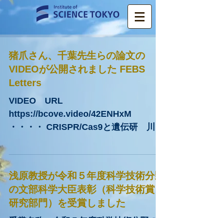
猪爪さん、千葉先生らの論文の
VIDEOが公開されました FEBS
Letters
VIDEO URL
https://bcove.video/42ENHxM
・・・・ CRISPR/Cas9と遺伝研 川上
博士らによって開発されたTol2トラン
スポゾンシステムを組み合わせて、組
織・時期特異的ノックダウンマウスの
浅原教授が令和５年度科学技術分野
作成を画期的に早く、正確に作成する
の文部科学大臣表彰（科学技術賞
技術を開発し...
研究部門）を受賞しました