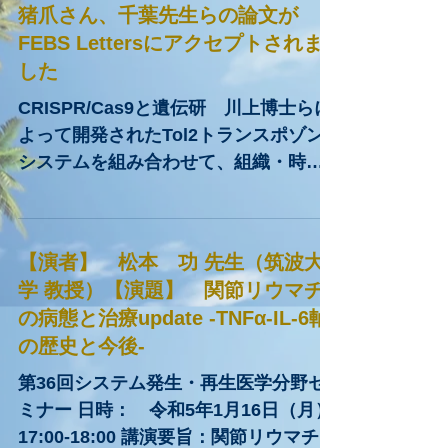
猪爪さん、千葉先生らの論文が
FEBS Lettersにアクセプトされま
した
CRISPR/Cas9と遺伝研 川上博士らに
よって開発されたTol2トランスポゾン
システムを組み合わせて、組織・時期
特異的ノックダウンマウスの作成を画
期的に早く、正確に作成する技術を開
発しました。今後、複数遺伝子の組
【演者】 松本 功 先生（筑波大
織・時期特異的ノックダウンマウス作
学 教授）【演題】 関節リウマチ
成が可能となります。...
の病態と治療update -TNFα-IL-6軸
の歴史と今後-
第36回システム発生・再生医学分野セ
ミナー 日時： 令和5年1月16日（月）
17:00-18:00 講演要旨：関節リウマチ