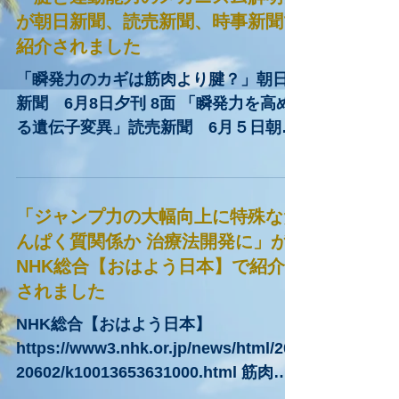
「腱と運動能力のメカニズム解明」
が朝日新聞、読売新聞、時事新聞で
紹介されました
「瞬発力のカギは筋肉より腱？」朝日
新聞 6月8日夕刊 8面 「瞬発力を高め
る遺伝子変異」読売新聞 6月５日朝刊
28面 「腱細胞でのメカノセンサー
PIEZO1が個体の運動能力を向上させる
ことを発見」時事通信６月２日 におい
「ジャンプ力の大幅向上に特殊なた
て、筋肉と骨をつなぐ「腱」の遺伝子
んぱく質関係か 治療法開発に」が
変異が運動能力を高...
NHK総合【おはよう日本】で紹介
されました
NHK総合【おはよう日本】